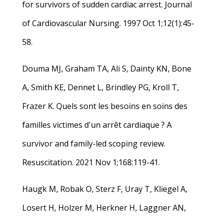
for survivors of sudden cardiac arrest. Journal
of Cardiovascular Nursing. 1997 Oct 1;12(1):45-
58.
Douma MJ, Graham TA, Ali S, Dainty KN, Bone
A, Smith KE, Dennet L, Brindley PG, Kroll T,
Frazer K. Quels sont les besoins en soins des
familles victimes d'un arrêt cardiaque ? A
survivor and family-led scoping review.
Resuscitation. 2021 Nov 1;168:119-41.
Haugk M, Robak O, Sterz F, Uray T, Kliegel A,
Losert H, Holzer M, Herkner H, Laggner AN,