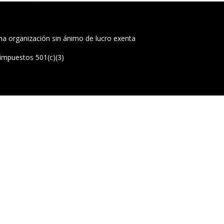
a organización sin ánimo de lucro exenta
impuestos 501(c)(3)