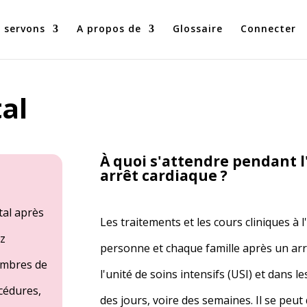
 servons
A propos de
Glossaire
Connecter
tal
À quoi s'attendre pendant l
arrêt cardiaque ?
tal après
Les traitements et les cours cliniques à 
ez
personne et chaque famille après un ar
embres de
l'unité de soins intensifs (USI) et dans l
cédures,
des jours, voire des semaines. Il se peu